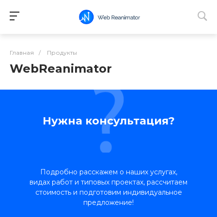
Главная
/
Продукты
WebReanimator
Нужна консультация?
Подробно расскажем о наших услугах,
видах работ и типовых проектах, рассчитаем
стоимость и подготовим индивидуальное
предложение!