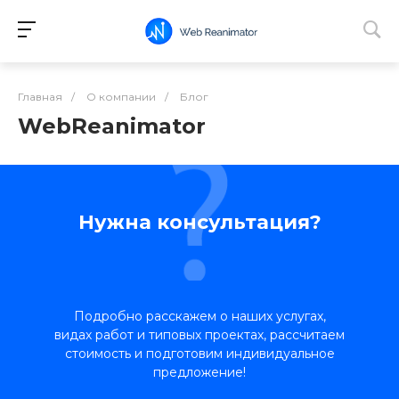
Главная
/
О компании
/
Блог
WebReanimator
Нужна консультация?
Подробно расскажем о наших услугах,
видах работ и типовых проектах, рассчитаем
стоимость и подготовим индивидуальное
предложение!