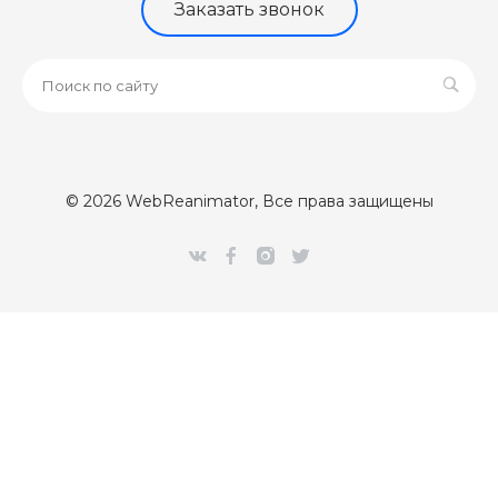
Заказать звонок
© 2026 WebReanimator, Все права защищены
[Error] 

Class 'CUpdateClientPartner' not found (0)

/var/www/webr/data/www/webreanimator.ru/bitrix/modules/
#0: intec\core\AdminNotify->setModules()

	/var/www/webr/data/www/webreanimator.ru/bitrix/modules/intec.core/classes/AdminNotify.php:294

#1: intec\core\AdminNotify::sendNotify()

	/var/www/webr/data/www/webreanimator.ru/bitrix/modules/main/classes/mysql/agent.php(163) : eval()'d code:1

#2: eval
