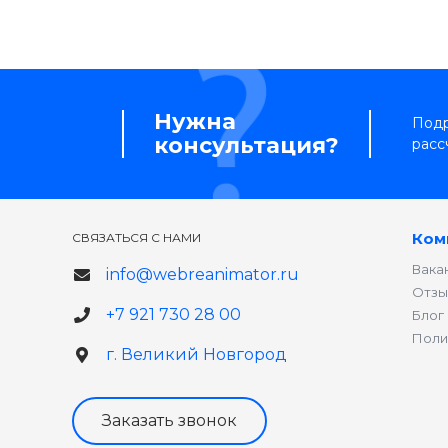
Нужна
Подр
консультация?
расс
Ком
СВЯЗАТЬСЯ С НАМИ
Вака
info@webreanimator.ru
Отзы
+7 921 730 28 00
Блог
Поли
г. Великий Новгород
Заказать звонок