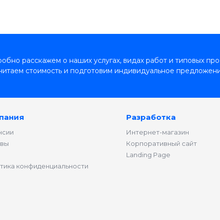
обно расскажем о наших услугах, видах работ и типовых про
читаем стоимость и подготовим индивидуальное предложени
пания
Разработка
нсии
Интернет-магазин
вы
Корпоративный сайт
Landing Page
тика конфиденциальности