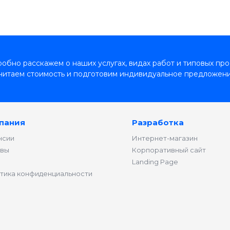
обно расскажем о наших услугах, видах работ и типовых про
читаем стоимость и подготовим индивидуальное предложени
пания
Разработка
нсии
Интернет-магазин
вы
Корпоративный сайт
Landing Page
тика конфиденциальности