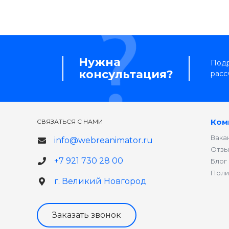
Нужна
Подр
консультация?
расс
Ком
СВЯЗАТЬСЯ С НАМИ
Вака
info@webreanimator.ru
Отзы
+7 921 730 28 00
Блог
Поли
г. Великий Новгород
Заказать звонок