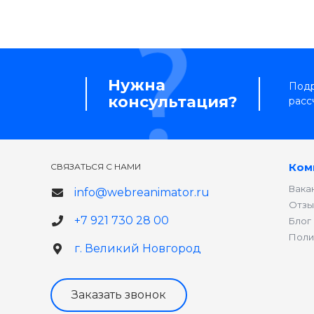
Нужна
Подр
консультация?
расс
Ком
СВЯЗАТЬСЯ С НАМИ
Вака
info@webreanimator.ru
Отзы
+7 921 730 28 00
Блог
Поли
г. Великий Новгород
Заказать звонок