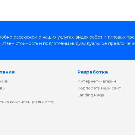
обно расскажем о наших услугах, видах работ и типовых про
читаем стоимость и подготовим индивидуальное предложени
пания
Разработка
нсии
Интернет-магазин
вы
Корпоративный сайт
Landing Page
тика конфиденциальности