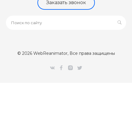
Заказать звонок
© 2026 WebReanimator, Все права защищены
[Error] 

Class 'CUpdateClientPartner' not found (0)

/var/www/webr/data/www/webreanimator.ru/bitrix/modules/
#0: intec\core\AdminNotify->setModules()

	/var/www/webr/data/www/webreanimator.ru/bitrix/modules/intec.core/classes/AdminNotify.php:294

#1: intec\core\AdminNotify::sendNotify()

	/var/www/webr/data/www/webreanimator.ru/bitrix/modules/main/classes/mysql/agent.php(163) : eval()'d code:1

#2: eval
