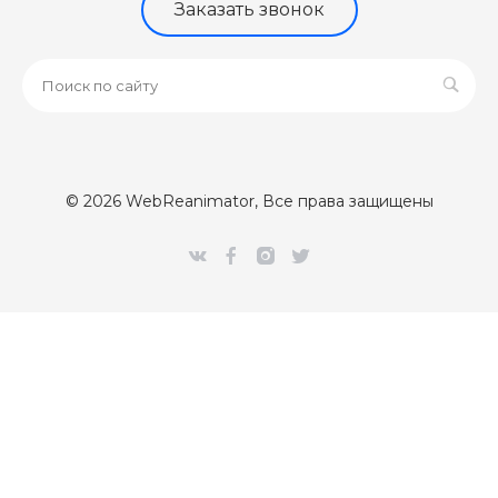
Заказать звонок
© 2026 WebReanimator, Все права защищены
[Error] 

Class 'CUpdateClientPartner' not found (0)

/var/www/webr/data/www/webreanimator.ru/bitrix/modules/
#0: intec\core\AdminNotify->setModules()

	/var/www/webr/data/www/webreanimator.ru/bitrix/modules/intec.core/classes/AdminNotify.php:294

#1: intec\core\AdminNotify::sendNotify()

	/var/www/webr/data/www/webreanimator.ru/bitrix/modules/main/classes/mysql/agent.php(163) : eval()'d code:1

#2: eval
