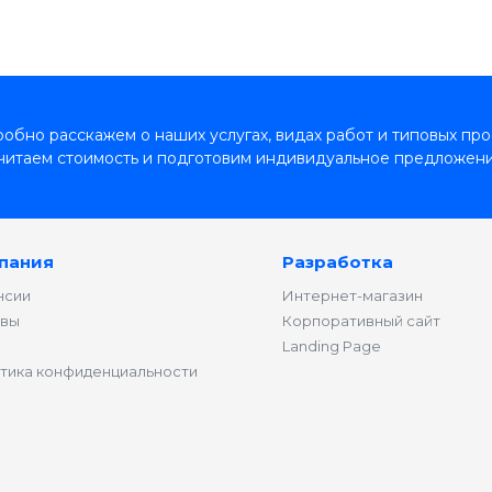
обно расскажем о наших услугах, видах работ и типовых про
читаем стоимость и подготовим индивидуальное предложени
пания
Разработка
нсии
Интернет-магазин
вы
Корпоративный сайт
Landing Page
тика конфиденциальности