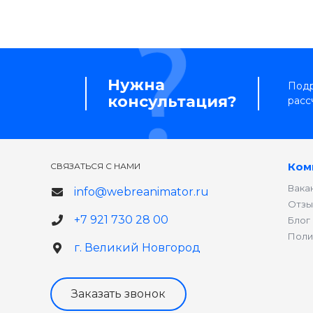
Нужна
Подр
консультация?
расс
Ком
СВЯЗАТЬСЯ С НАМИ
Вака
info@webreanimator.ru
Отзы
+7 921 730 28 00
Блог
Поли
г. Великий Новгород
Заказать звонок