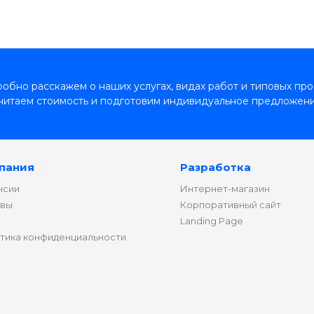
обно расскажем о наших услугах, видах работ и типовых про
читаем стоимость и подготовим индивидуальное предложени
пания
Разработка
нсии
Интернет-магазин
вы
Корпоративный сайт
Landing Page
тика конфиденциальности