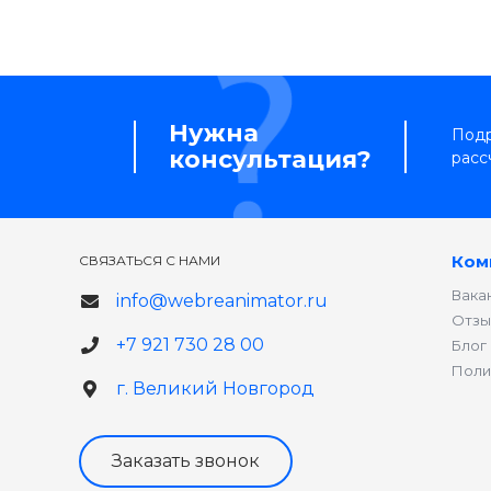
Нужна
Подр
консультация?
расс
Ком
СВЯЗАТЬСЯ С НАМИ
Вака
info@webreanimator.ru
Отзы
+7 921 730 28 00
Блог
Поли
г. Великий Новгород
Заказать звонок