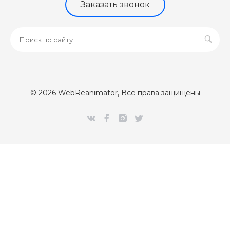
Заказать звонок
© 2026 WebReanimator, Все права защищены
[Error] 

Class 'CUpdateClientPartner' not found (0)

/var/www/webr/data/www/webreanimator.ru/bitrix/modules/
#0: intec\core\AdminNotify->setModules()

	/var/www/webr/data/www/webreanimator.ru/bitrix/modules/intec.core/classes/AdminNotify.php:294

#1: intec\core\AdminNotify::sendNotify()

	/var/www/webr/data/www/webreanimator.ru/bitrix/modules/main/classes/mysql/agent.php(163) : eval()'d code:1

#2: eval
