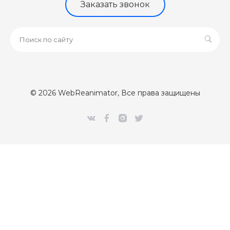
Заказать звонок
© 2026 WebReanimator, Все права защищены
[Error] 

Class 'CUpdateClientPartner' not found (0)

/var/www/webr/data/www/webreanimator.ru/bitrix/modules/
#0: intec\core\AdminNotify->setModules()

	/var/www/webr/data/www/webreanimator.ru/bitrix/modules/intec.core/classes/AdminNotify.php:294

#1: intec\core\AdminNotify::sendNotify()

	/var/www/webr/data/www/webreanimator.ru/bitrix/modules/main/classes/mysql/agent.php(163) : eval()'d code:1

#2: eval
