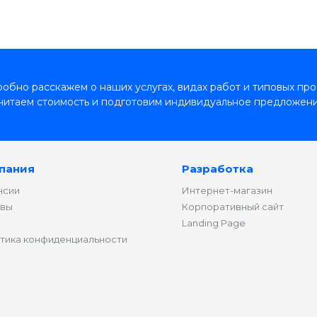
обно расскажем о наших услугах, видах работ и типовых про
читаем стоимость и подготовим индивидуальное предложени
пания
Разработка
нсии
Интернет-магазин
вы
Корпоративный сайт
Landing Page
тика конфиденциальности