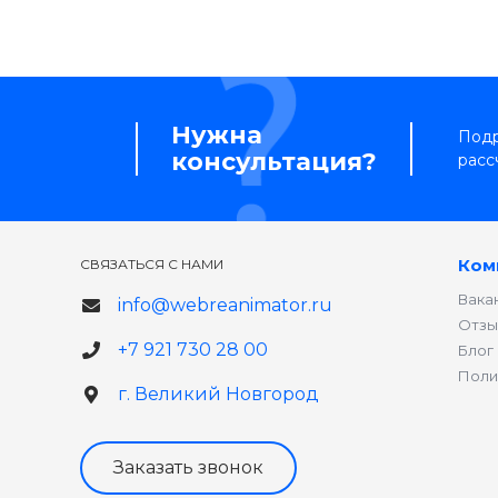
Нужна
Подр
консультация?
расс
Ком
СВЯЗАТЬСЯ С НАМИ
Вака
info@webreanimator.ru
Отзы
+7 921 730 28 00
Блог
Поли
г. Великий Новгород
Заказать звонок