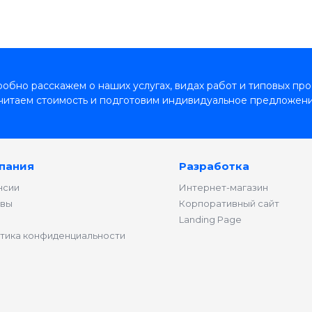
обно расскажем о наших услугах, видах работ и типовых про
читаем стоимость и подготовим индивидуальное предложени
пания
Разработка
нсии
Интернет-магазин
вы
Корпоративный сайт
Landing Page
тика конфиденциальности