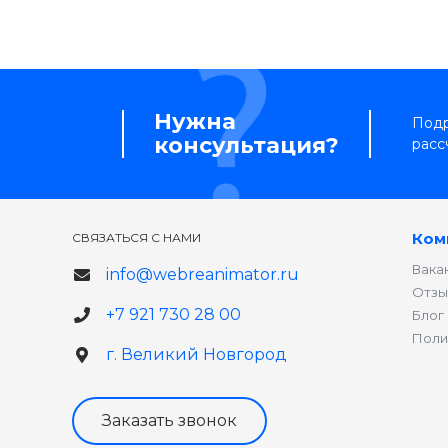
Нужна
Подр
консультация?
расс
Ком
СВЯЗАТЬСЯ С НАМИ
Вака
info@webreanimator.ru
Отзы
+7 921 730 28 00
Блог
Поли
г. Великий Новгород
Заказать звонок