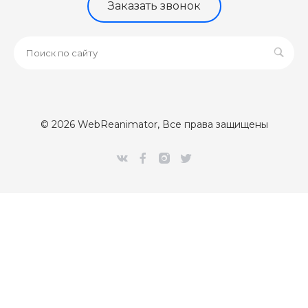
Заказать звонок
© 2026 WebReanimator, Все права защищены
[Error] 

Class 'CUpdateClientPartner' not found (0)

/var/www/webr/data/www/webreanimator.ru/bitrix/modules/
#0: intec\core\AdminNotify->setModules()

	/var/www/webr/data/www/webreanimator.ru/bitrix/modules/intec.core/classes/AdminNotify.php:294

#1: intec\core\AdminNotify::sendNotify()

	/var/www/webr/data/www/webreanimator.ru/bitrix/modules/main/classes/mysql/agent.php(163) : eval()'d code:1

#2: eval
