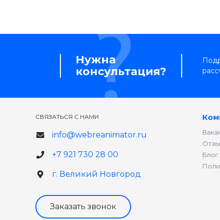
Нужна
Подр
консультация?
расс
Ком
СВЯЗАТЬСЯ С НАМИ
Вака
info@webreanimator.ru
Отзы
+7 921 730 28 00
Блог
Поли
г. Великий Новгород
Заказать звонок