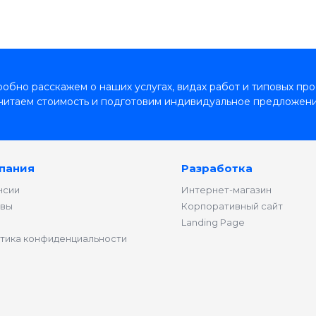
обно расскажем о наших услугах, видах работ и типовых про
читаем стоимость и подготовим индивидуальное предложени
пания
Разработка
нсии
Интернет-магазин
вы
Корпоративный сайт
Landing Page
тика конфиденциальности