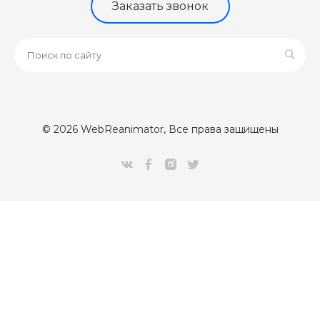
Заказать звонок
© 2026 WebReanimator, Все права защищены
[Error] 

Class 'CUpdateClientPartner' not found (0)

/var/www/webr/data/www/webreanimator.ru/bitrix/modules/
#0: intec\core\AdminNotify->setModules()

	/var/www/webr/data/www/webreanimator.ru/bitrix/modules/intec.core/classes/AdminNotify.php:294

#1: intec\core\AdminNotify::sendNotify()

	/var/www/webr/data/www/webreanimator.ru/bitrix/modules/main/classes/mysql/agent.php(163) : eval()'d code:1

#2: eval
